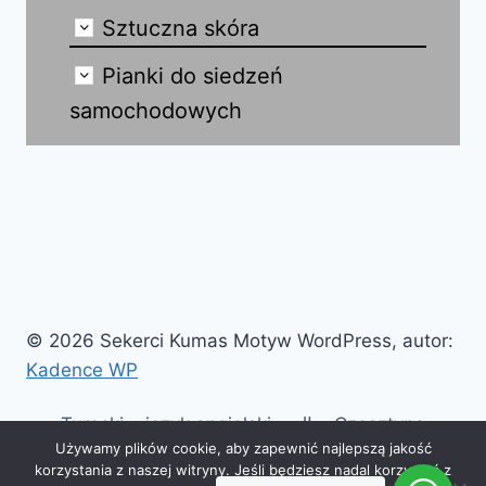
Sztuczna skóra
Pianki do siedzeń
samochodowych
© 2026 Sekerci Kumas Motyw WordPress, autor:
Kadence WP
Turecki
język angielski
ال
Czesztyna
Używamy plików cookie, aby zapewnić najlepszą jakość
niemiecki
Ελληνικά
hiszpański
Français
korzystania z naszej witryny. Jeśli będziesz nadal korzystać z