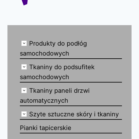
Produkty do podłóg
samochodowych
Tkaniny do podsufitek
samochodowych
Tkaniny paneli drzwi
automatycznych
Szyte sztuczne skóry i tkaniny
Pianki tapicerskie