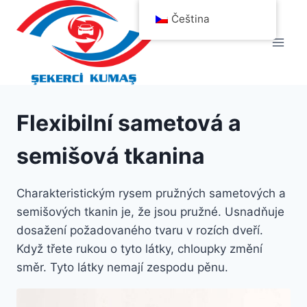
Přeskočit
Čeština
na
obsah
Flexibilní sametová a
semišová tkanina
Charakteristickým rysem pružných sametových a
semišových tkanin je, že jsou pružné. Usnadňuje
dosažení požadovaného tvaru v rozích dveří.
Když třete rukou o tyto látky, chloupky změní
směr. Tyto látky nemají zespodu pěnu.