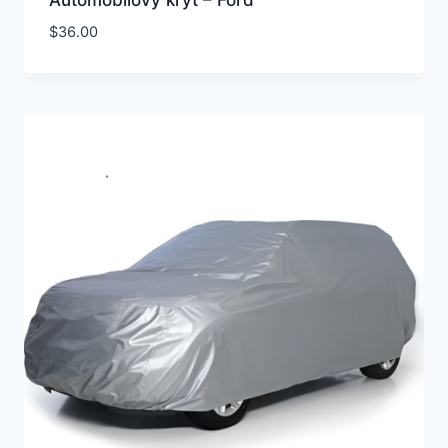
Automobilový kryt – Ford
$
36.00