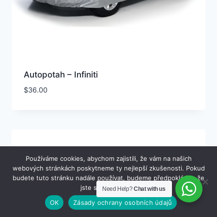
Autopotah – Infiniti
$
36.00
Používáme cookies, abychom zajistili, že vám na našich
webových stránkách poskytneme ty nejlepší zkušenosti. Pokud
budete tuto stránku nadále používat, budeme předpokládat, že
jste s ní spokojeni.
Need Help?
Chat with us
OK
Zásady ochrany osobních údajů