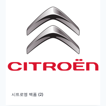
시트로엥 백폼
(2)