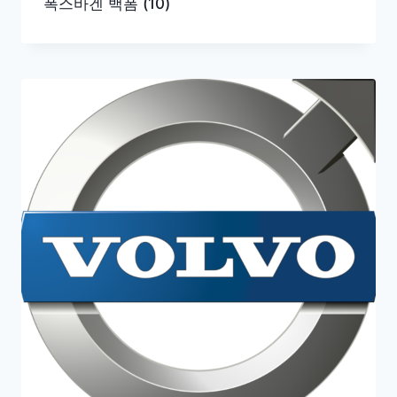
폭스바겐 백폼
(10)