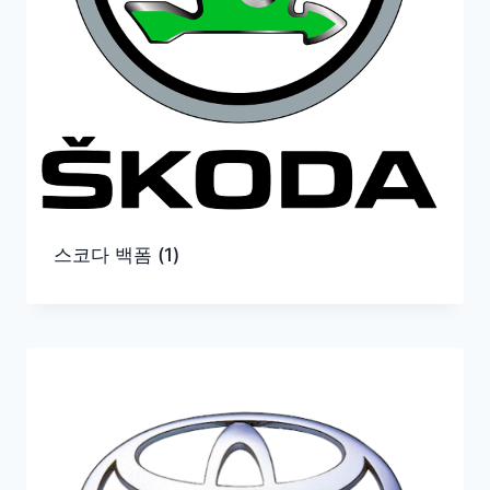
스코다 백폼
(1)