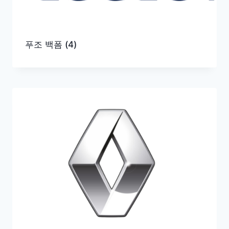
푸조 백폼
(4)