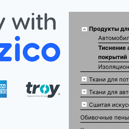
Продукты дл
Автомоби
Тиснение 
покрытий
Изоляцио
Ткани для по
Ткани для ав
Сшитая искус
Обивочные пены