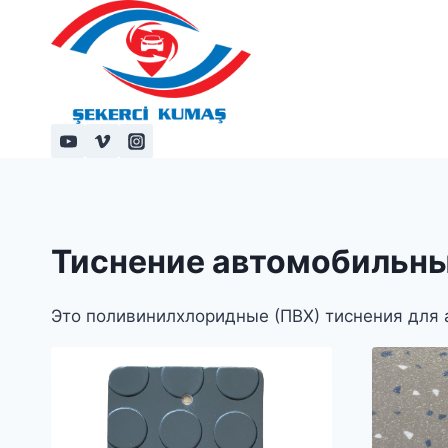
Перейти
к
содержимому
Тиснение автомобильны
Это поливинилхлоридные (ПВХ) тиснения для 