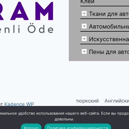
Клеи
Ткани для ав
Автомобильн
Искусственна
Пены для авт
тюркский
Английск
от
Kadence WP
испанский
фран
мальное удобство использования нашего веб-сайта. Если вы продолж
довольны.
Хорошо
Политика конфиденциальности