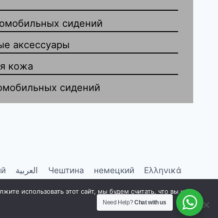
томобильных сидений
ые аксессуары
я кожа
омобильных сидений
ий
العربية
Чештина
немецкий
Ελληνικά
цузский
итальянский
한국인
Русский
ите использовать этот сайт, мы будем считать, что вы им
Need Help?
Chat with us
Польский
Украинская