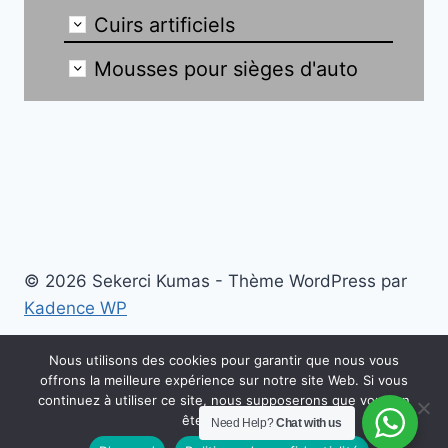
Cuirs artificiels
Mousses pour sièges d'auto
© 2026 Sekerci Kumas - Thème WordPress par
Kadence WP
Turquie
Anglais
العربية
Čeština
Deutsch
Nous utilisons des cookies pour garantir que nous vous
offrons la meilleure expérience sur notre site Web. Si vous
Ελληνικά
espagnol
English
italien
continuez à utiliser ce site, nous supposerons que vous en
êtes satisfait.
Need Help?
Chat with us
한국인
Русский
Pologne
Українська