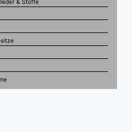
leder & Stoffe
sitze
ume