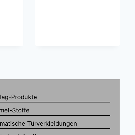
lag-Produkte
mel-Stoffe
omatische Türverkleidungen