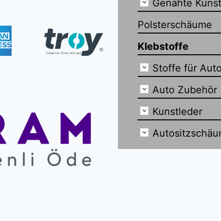
Genähte Kunst
Polsterschäume
Klebstoffe
Stoffe für Auto
Auto Zubehör
Kunstleder
Autositzschä