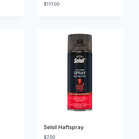
$
117.00
Selsil Haftspray
$
7.00