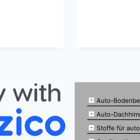
Auto-Bodenbe
Auto-Dachhim
Stoffe für aut