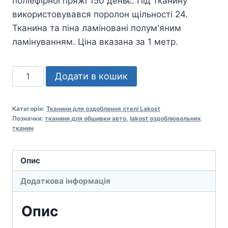
поліефірної пряжі 150 деньє. Під тканину
використовувався поролон щільності 24.
Тканина та піна ламіновані полум'яним
ламінуванням. Ціна вказана за 1 метр.
Lakost
Додати в кошик
Headliner
Fabric
Категорія:
Тканини для оздоблення стелі Lakost
No
Позначки:
тканини для обшивки авто
,
lakost оздоблювальних
:
тканин
68
кількість
Опис
Додаткова інформація
Опис