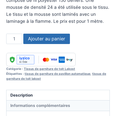
composé de fil polyester 150 deniers. Une
mousse de densité 24 a été utilisée sous le tissu.
Le tissu et la mousse sont laminés avec un
laminage à la flamme. Le prix est pour 1 mètre.
quantité
Ajouter au panier
de
Lakost
Headliner
Fabric
Catégorie :
Tissus de garniture de toit Lakost
No
Étiquettes :
tissus de garniture de pavillon automatique
,
tissus de
:
garniture de toit lakost
60
Description
Informations complémentaires