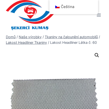
Přeskočit
Čeština
na
obsah
Domů
/
Naše výrobky
/
Tkaniny na čalounění automobilů
/
Lakost Headliner Tkaniny
/
Lakost Headliner Látka č: 60