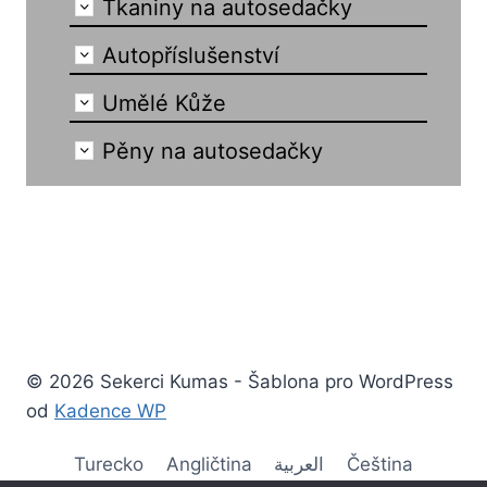
Tkaniny na autosedačky
Autopříslušenství
Umělé Kůže
Pěny na autosedačky
© 2026 Sekerci Kumas - Šablona pro WordPress
od
Kadence WP
Turecko
Angličtina
العربية
Čeština