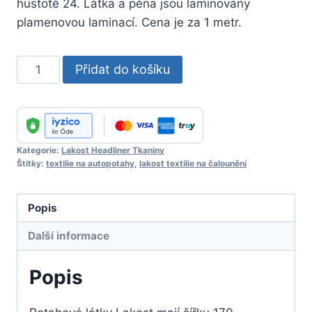
hustotě 24. Látka a pěna jsou laminovány
plamenovou laminací. Cena je za 1 metr.
Lakost
Přidat do košíku
Headliner
Fabric
No
:
Kategorie:
Lakost Headliner Tkaniny
60
Štítky:
textilie na autopotahy
,
lakost textilie na čalounění
množství
Popis
Další informace
Popis