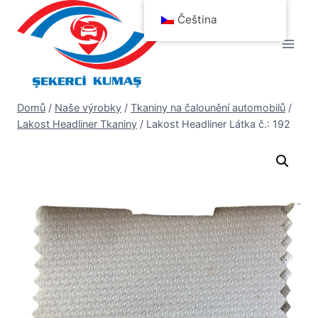
Přeskočit
Čeština
na
obsah
Domů
/
Naše výrobky
/
Tkaniny na čalounění automobilů
/
Lakost Headliner Tkaniny
/
Lakost Headliner Látka č.: 192