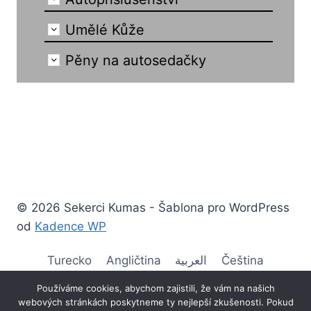
Umělé Kůže
Pěny na autosedačky
© 2026 Sekerci Kumas - Šablona pro WordPress
od
Kadence WP
Turecko
Angličtina
العربية
Čeština
německy
Ελληνικά
španělsky
Français
Používáme cookies, abychom zajistili, že vám na našich
webových stránkách poskytneme ty nejlepší zkušenosti. Pokud