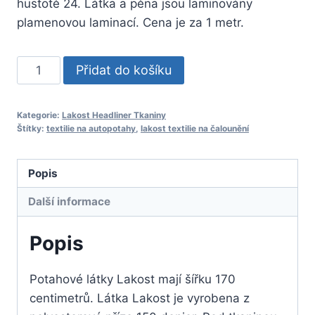
hustotě 24. Látka a pěna jsou laminovány
plamenovou laminací. Cena je za 1 metr.
Lakost
Přidat do košíku
Headliner
Fabric
Kategorie:
Lakost Headliner Tkaniny
No
Štítky:
textilie na autopotahy
,
lakost textilie na čalounění
:
192
Popis
množství
Další informace
Popis
Potahové látky Lakost mají šířku 170
centimetrů. Látka Lakost je vyrobena z