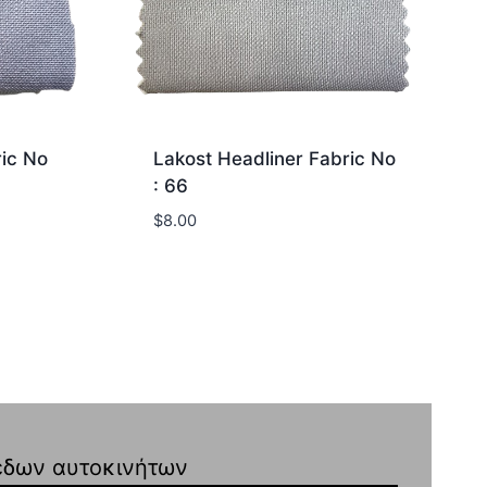
ric No
Lakost Headliner Fabric No
: 66
$
8.00
έδων αυτοκινήτων