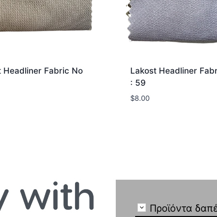
 Headliner Fabric No
Lakost Headliner Fab
: 59
$
8.00
Προϊόντα δαπ