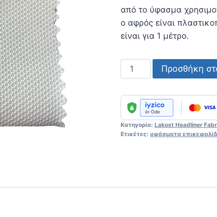
από το ύφασμα χρησιμο
ο αφρός είναι πλαστικο
είναι για 1 μέτρο.
Lakost
Προσθήκη στ
Headliner
Fabric
No
:
Κατηγορία:
Lakost Headliner Fabr
179
Ετικέτες:
υφάσματα επικεφαλί
ποσότητα