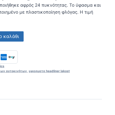
ποιήθηκε αφρός 24 πυκνότητας. Το ύφασμα και
ποιημένο με πλαστικοποίηση φλόγας. Η τιμή
ο καλάθι
ics
δων αυτοκινήτων
,
υφασματα headliner lakost