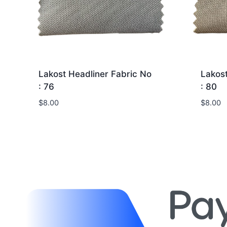
Lakost Headliner Fabric No
Lakost
: 76
: 80
$
8.00
$
8.00