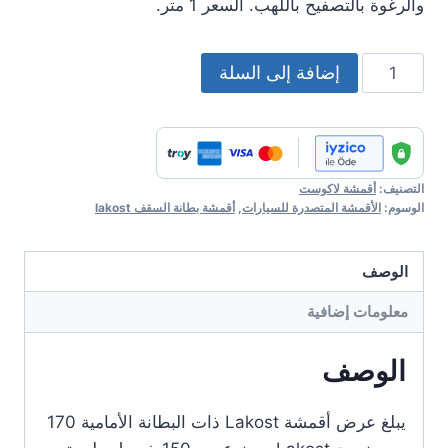
والرغوة بالتصفيح باللهب. السعر 1 متر.
كمية
إضافة إلى السلة
Lakost
Headliner
Fabric
No
التصنيف:
أقمشة لاكوست
:
الوسوم:
الأقمشة المتصدرة للسيارات
,
أقمشة بطانة السقف lakost
179
الوصف
معلومات إضافية
الوصف
يبلغ عرض أقمشة Lakost ذات البطانة الأمامية 170