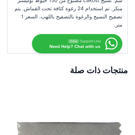
سم. نسيج Lakost مصنوع من 150 خيوط بوليستر
منكر. تم استخدام 24 رغوة كثافة تحت القماش. يتم
تصفيح النسيج والرغوة بالتصفيح باللهب. السعر 1
متر.
Support Line
Online
Need Help? Chat with us
منتجات ذات صلة