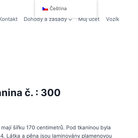
Čeština
Kontakt
Dohody a zásady
Můj účet
Vozík
nina č. : 300
mají šířku 170 centimetrů. Pod tkaninou byla
24. Látka a pěna jsou laminovány plamenovou