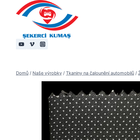
Přeskočit
na
obsah
Domů
/
Naše výrobky
/
Tkaniny na čalounění automobilů
/