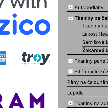
Autopodlahy
Tkaniny na ča
Tkaniny na 
Lakost Hea
Semišové l
Žakárové l
Tkaniny panel
Šité umělé kůž
Pěny na čalouněn
Lepidla
Tkaniny na au