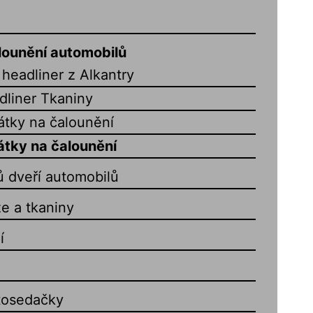
lounění automobilů
headliner z Alkantry
dliner Tkaniny
átky na čalounění
átky na čalounění
ů dveří automobilů
e a tkaniny
í
tosedačky