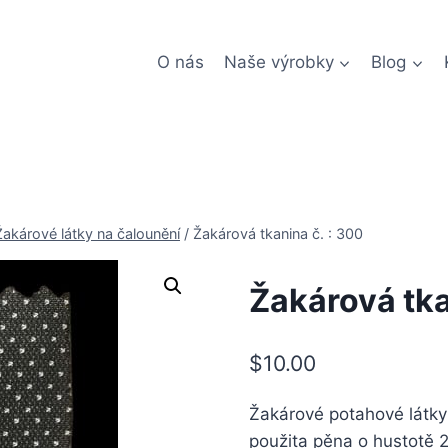
O nás
Naše výrobky
Blog
Žakárové látky na čalounění
/
Žakárová tkanina č. : 300
Žakárová tka
$
10.00
Žakárové potahové látky 
použita pěna o hustotě 