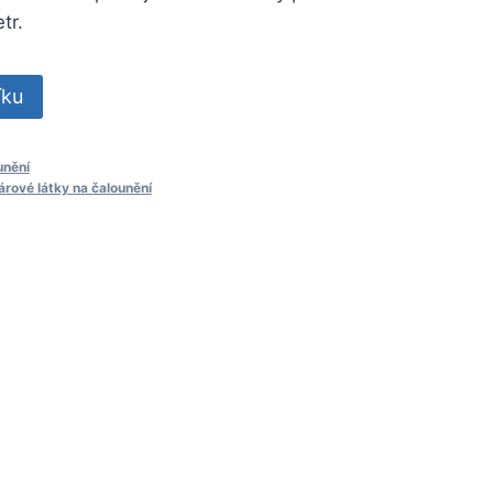
tr.
íku
unění
árové látky na čalounění