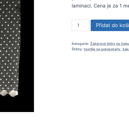
laminací. Cena je za 1 me
Jacquard
Přidat do koš
Headliner
Fabric
Kategorie:
Žakárové látky na čalo
No
Štítky:
textilie na autopotahy
,
žak
:
300
množství