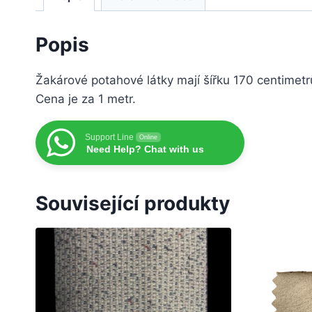
Popis
Žakárové potahové látky mají šířku 170 centimet
Cena je za 1 metr.
Support Line
Online
Need Help? Chat with us
Související produkty