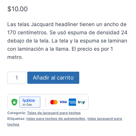
$
10.00
Las telas Jacquard headliner tienen un ancho de
170 centímetros. Se usó espuma de densidad 24
debajo de la tela. La tela y la espuma se laminan
con laminación a la llama. El precio es por 1
metro.
Jacquard
Añadir al carrito
Headliner
Fabric
No
:
Categoría:
Telas de jacquard para techos
27
Etiquetas:
telas para techos de automóviles
,
telas jacquard para
cantidad
techos