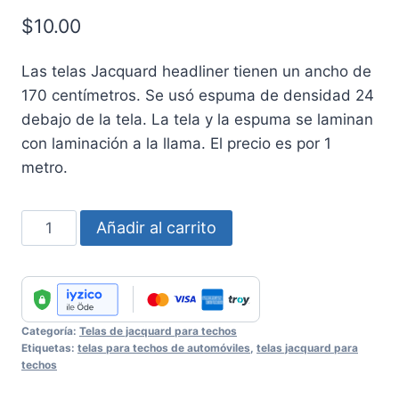
$
10.00
Las telas Jacquard headliner tienen un ancho de
170 centímetros. Se usó espuma de densidad 24
debajo de la tela. La tela y la espuma se laminan
con laminación a la llama. El precio es por 1
metro.
Jacquard
Añadir al carrito
Headliner
Fabric
No
:
Categoría:
Telas de jacquard para techos
16
Etiquetas:
telas para techos de automóviles
,
telas jacquard para
cantidad
techos