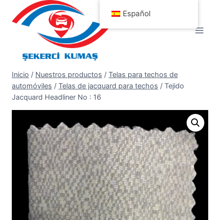
Saltar
Español
al
contenido
Inicio
/
Nuestros productos
/
Telas para techos de
automóviles
/
Telas de jacquard para techos
/
Tejido
Jacquard Headliner No : 16