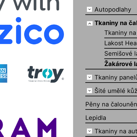
Autopodlahy
Tkaniny na ča
Tkaniny na 
Lakost Hea
Semišové l
Žakárové l
Tkaniny panel
Šité umělé kůž
Pěny na čalouněn
Lepidla
Tkaniny na au