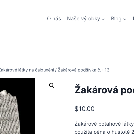
O nás
Naše výrobky
Blog
Žakárové látky na čalounění
/
Žakárová podšívka č. : 13
Žakárová pod
$
10.00
Žakárové potahové látky 
použita pěna o hustotě 