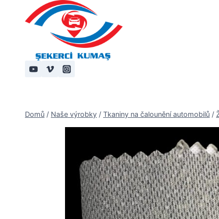
Přeskočit
na
obsah
Domů
/
Naše výrobky
/
Tkaniny na čalounění automobilů
/