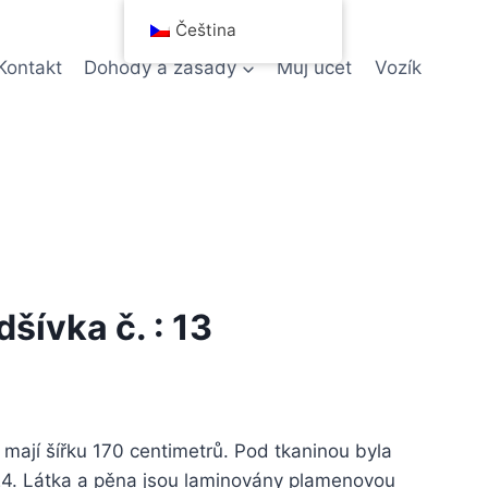
Čeština
Kontakt
Dohody a zásady
Můj účet
Vozík
šívka č. : 13
mají šířku 170 centimetrů. Pod tkaninou byla
24. Látka a pěna jsou laminovány plamenovou