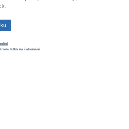
tr.
íku
unění
árové látky na čalounění