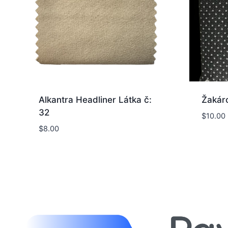
Alkantra Headliner Látka č:
Žakáro
32
$
10.00
$
8.00