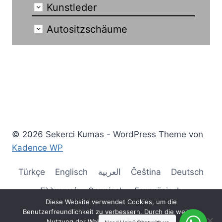
Kunstleder
Autositzschäume
© 2026 Sekerci Kumas - WordPress Theme von
Kadence WP
Türkçe
Englisch
العربية
Čeština
Deutsch
Ελληνικά
Spanisch
Französisch
Diese Website verwendet Cookies, um die
Italienisch
한국인
Русский
Polski
Benutzerfreundlichkeit zu verbessern. Durch die weitere
Nutzung der Website stimmst du dem zu.