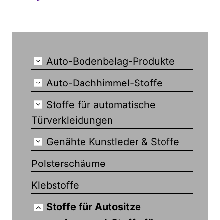
Auto-Bodenbelag-Produkte
Auto-Dachhimmel-Stoffe
Stoffe für automatische
Türverkleidungen
Genähte Kunstleder & Stoffe
Polsterschäume
Klebstoffe
Stoffe für Autositze