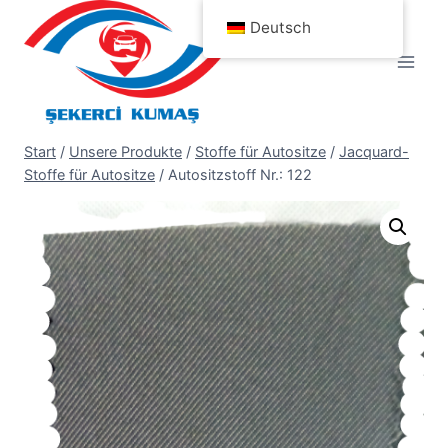
Zum
Deutsch
Inhalt
springen
Start
/
Unsere Produkte
/
Stoffe für Autositze
/
Jacquard-
Stoffe für Autositze
/
Autositzstoff Nr.: 122