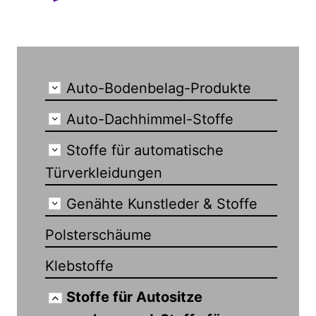
Auto-Bodenbelag-Produkte
Auto-Dachhimmel-Stoffe
Stoffe für automatische
Türverkleidungen
Genähte Kunstleder & Stoffe
Polsterschäume
Klebstoffe
Stoffe für Autositze