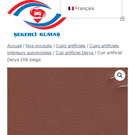
Aller
Français
au
contenu
Accueil
/
Nos produits
/
Cuirs artificiels
/
Cuirs artificiels
intérieurs automobiles
/
Cuir artificiel Derya
/
Cuir artificiel
Derya 206 beige