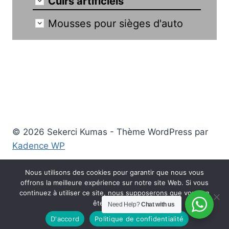
Cuirs artificiels
Mousses pour sièges d'auto
© 2026 Sekerci Kumas - Thème WordPress par
Kadence WP
Turquie
Anglais
العربية
Čeština
Deutsch
Nous utilisons des cookies pour garantir que nous vous
offrons la meilleure expérience sur notre site Web. Si vous
Ελληνικά
espagnol
English
italien
continuez à utiliser ce site, nous supposerons que vous en
êtes satisfait.
Need Help?
Chat with us
한국인
Русский
Pologne
Українська
D'accord
Politique de confidentialité