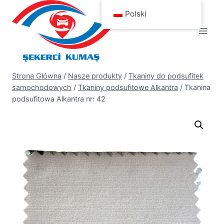
Przejdź
Polski
do
treści
Strona Główna
/
Nasze produkty
/
Tkaniny do podsufitek
samochodowych
/
Tkaniny podsufitowe Alkantra
/
Tkanina
podsufitowa Alkantra nr: 42