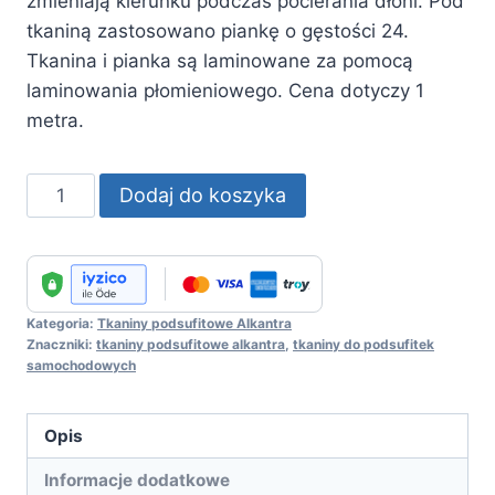
zmieniają kierunku podczas pocierania dłoni. Pod
tkaniną zastosowano piankę o gęstości 24.
Tkanina i pianka są laminowane za pomocą
laminowania płomieniowego. Cena dotyczy 1
metra.
ilość
Dodaj do koszyka
Alkantra
Headliner
Fabric
No
Kategoria:
Tkaniny podsufitowe Alkantra
:
Znaczniki:
tkaniny podsufitowe alkantra
,
tkaniny do podsufitek
42
samochodowych
Opis
Informacje dodatkowe