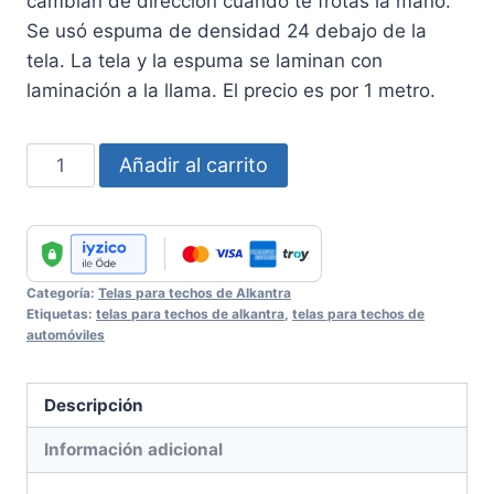
cambian de dirección cuando te frotas la mano.
Se usó espuma de densidad 24 debajo de la
tela. La tela y la espuma se laminan con
laminación a la llama. El precio es por 1 metro.
Alkantra
Añadir al carrito
Headliner
Fabric
No
:
Categoría:
Telas para techos de Alkantra
30
Etiquetas:
telas para techos de alkantra
,
telas para techos de
cantidad
automóviles
Descripción
Información adicional