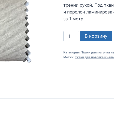
трении рукой. Под тка
и поролон ламинирова
за 1 метр.
Количество
В корзину
товара
Alkantra
Категория:
Ткани для потолка и
Headliner
Метки:
ткани для потолка из ал
Fabric
No
:
172