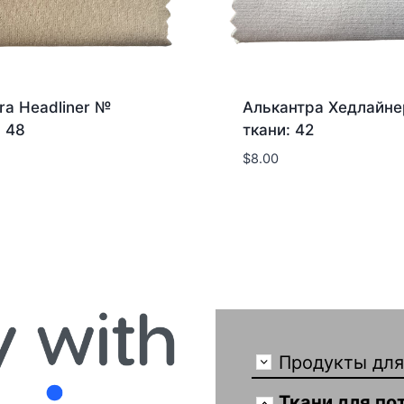
tra Headliner №
Алькантра Хедлайн
: 48
ткани: 42
$
8.00
Продукты для
Ткани для по