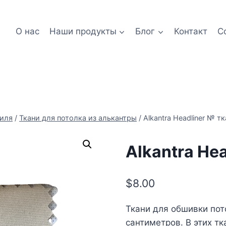
О нас
Наши продукты
Блог
Контакт
С
биля
/
Ткани для потолка из алькантры
/
Alkantra Headliner № тк
Alkantra Hea
$
8.00
Ткани для обшивки пот
сантиметров. В этих т