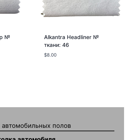
ер №
Alkantra Headliner №
ткани: 46
$
8.00
 автомобильных полов
толка автомобиля