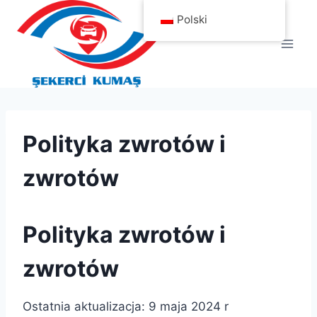
Przejdź
Polski
do
treści
Polityka zwrotów i
zwrotów
Polityka zwrotów i
zwrotów
Ostatnia aktualizacja: 9 maja 2024 r