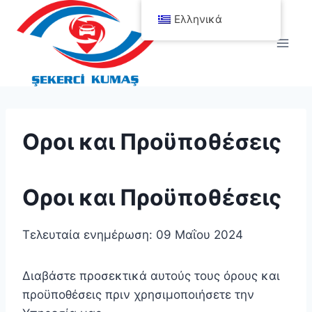
Skip
Ελληνικά
to
content
Οροι και Προϋποθέσεις
Οροι και Προϋποθέσεις
Τελευταία ενημέρωση: 09 Μαΐου 2024
Διαβάστε προσεκτικά αυτούς τους όρους και
προϋποθέσεις πριν χρησιμοποιήσετε την