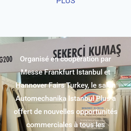
PLUS
Organisé en coopération par
Messe Frankfurt Istanbul et
Hannover Fairs Turkey, le salon
Automechanika Istanbul Plus a
offert de nouvelles opportunités
commerciales à tous les